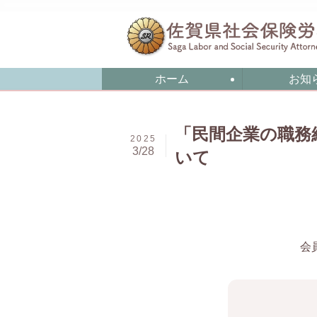
ホーム
お知
「民間企業の職務
2025
3/28
いて
会