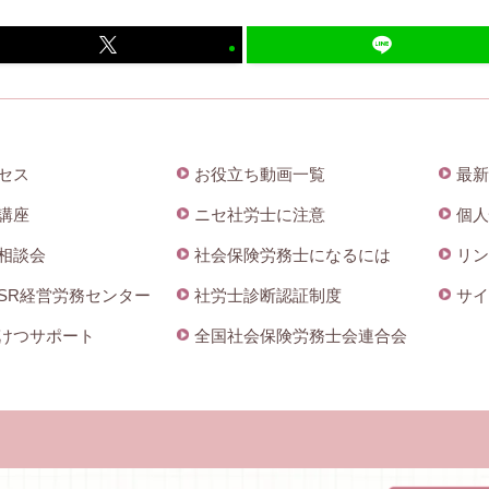
セス
お役立ち動画一覧
最新
講座
ニセ社労士に注意
個人
相談会
社会保険労務士になるには
リン
SR経営労務センター
社労士診断認証制度
サイ
けつサポート
全国社会保険労務士会連合会