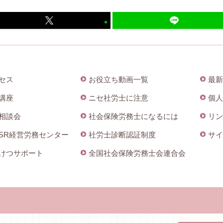
セス
お役立ち動画一覧
最新
講座
ニセ社労士に注意
個人
相談会
社会保険労務士になるには
リン
SR経営労務センター
社労士診断認証制度
サイ
けつサポート
全国社会保険労務士会連合会