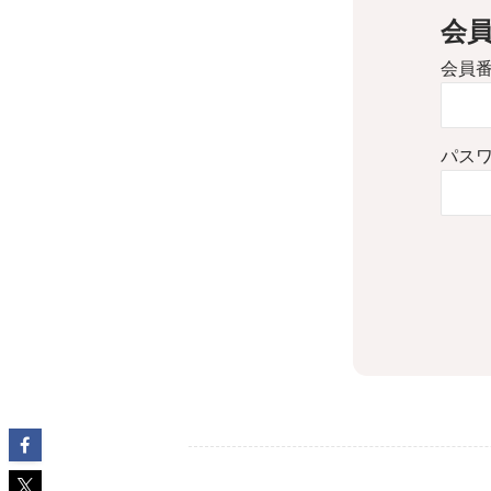
会
会員
パス