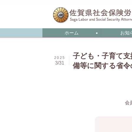
ホーム
お知
子ども・子育て支
2025
3/31
備等に関する省令
会