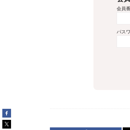
会員
パス