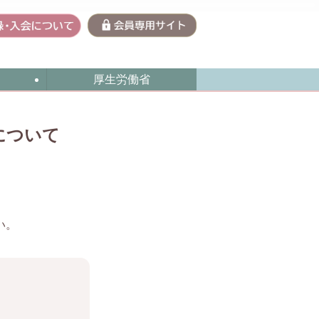
厚生労働省
について
い。