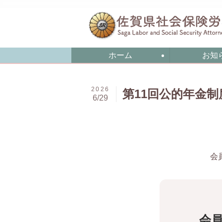
ホーム
お知
2026
第11回公的年金
6/29
会
会