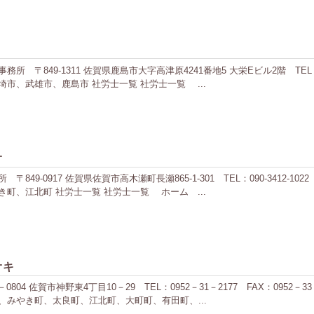
49-1311 佐賀県鹿島市大字高津原4241番地5 大栄Eビル2階 TEL：0954-6
市、武雄市、鹿島市 社労士一覧 社労士一覧 ...
オ
49-0917 佐賀県佐賀市高木瀬町長瀬865-1-301 TEL：090-3412-
町、江北町 社労士一覧 社労士一覧 ホーム ...
オキ
04 佐賀市神野東4丁目10－29 TEL：0952－31－2177 FAX：0952
みやき町、太良町、江北町、大町町、有田町、...