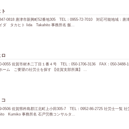
ヒト
0818 唐津市新興町52番地305 TEL：0955-72-7010 対応可能地
カヒト Iida Takahito 事務所名 飯...
ヒロ
55 佐賀市材木二丁目１番４号 TEL：050-1706-3136 FAX：050-34
ーム ご要望の社労士を探す 【佐賀支部所属】 ...
ミコ
506 佐賀県杵島郡江北町上小田305-7 TEL：0952-86-2725 社労士
o Kumiko 事務所名 石戸労務コンサルタ...