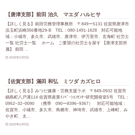
【唐津支部】前田 治久 マエダ ハルヒサ
【詳しく見る】前田労務管理事務所 〒849ー5131 佐賀県唐津市
浜玉町浜崎356番地29-B TEL：080-1491-1628 対応可能地
域：小城市、多久市、武雄市、唐津市、伊万里市、玄海町 社労士
一覧 社労士一覧 ホーム ご要望の社労士を探す 【唐津支部所
属】 前田 ...
2025年2月5日
【佐賀支部】滿田 和弘 ミツダ カズヒロ
【詳しく見る】みつだ健康・労務支援ラボ 〒849-0932 佐賀市
鍋島町八戸溝114 佐賀県産業ｲﾉﾍﾞｰｼｮﾝｾﾝﾀｰ研究開発室5号 TEL：
0952−32−0090 （携帯 090ー8396−9367） 対応可能地域：
佐賀市、小城市、多久市、鳥栖市、神埼市、武雄市、上峰町、み
やき町、太...
2025年2月5日