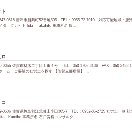
ヒト
0818 唐津市新興町52番地305 TEL：0955-72-7010 対応可能地
カヒト Iida Takahito 事務所名 飯...
ヒロ
55 佐賀市材木二丁目１番４号 TEL：050-1706-3136 FAX：050-34
ーム ご要望の社労士を探す 【佐賀支部所属】 ...
ミコ
506 佐賀県杵島郡江北町上小田305-7 TEL：0952-86-2725 社労士
o Kumiko 事務所名 石戸労務コンサルタ...