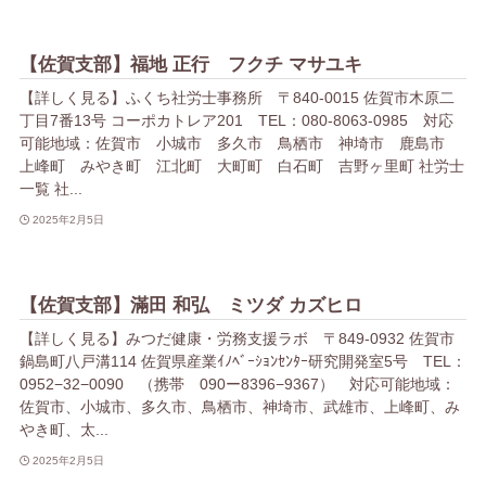
【佐賀支部】福地 正行 フクチ マサユキ
【詳しく見る】ふくち社労士事務所 〒840-0015 佐賀市木原二
丁目7番13号 コーポカトレア201 TEL：080-8063-0985 対応
可能地域：佐賀市 小城市 多久市 鳥栖市 神埼市 鹿島市
上峰町 みやき町 江北町 大町町 白石町 吉野ヶ里町 社労士
一覧 社...
2025年2月5日
【佐賀支部】滿田 和弘 ミツダ カズヒロ
【詳しく見る】みつだ健康・労務支援ラボ 〒849-0932 佐賀市
鍋島町八戸溝114 佐賀県産業ｲﾉﾍﾞｰｼｮﾝｾﾝﾀｰ研究開発室5号 TEL：
0952−32−0090 （携帯 090ー8396−9367） 対応可能地域：
佐賀市、小城市、多久市、鳥栖市、神埼市、武雄市、上峰町、み
やき町、太...
2025年2月5日