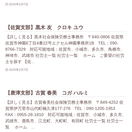
2025年2月7日
【佐賀支部】黒木 友 クロキ ユウ
【詳しく見る】黒木社会保険労務士事務所 〒840-0806 佐賀県
佐賀市神園6丁目4番22号エクセル神園事務所1B TEL：090-
8766-7329 対応可能地域：佐賀市、小城市、多久市、鳥栖市、
神埼市、武雄市 社労士一覧 社労士一覧 ホーム ご要望の社労
士を探す 【佐...
2025年2月7日
【唐津支部】古賀 春美 コガ ハルミ
【詳しく見る】古賀春美社会保険労務士事務所 〒849-4252 佐
賀県伊万里市山代町楠久津177-278 TEL：090-1205-1953
FAX：0955-28-1810 対応可能地域：佐賀市、小城市、多久市、
武雄市、鹿島市、江北町、大町町、有田町 社労士一覧 社労士一
覧 ホーム ...