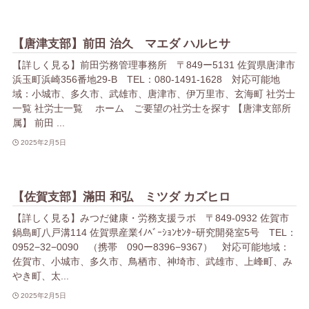
【唐津支部】前田 治久 マエダ ハルヒサ
【詳しく見る】前田労務管理事務所 〒849ー5131 佐賀県唐津市
浜玉町浜崎356番地29-B TEL：080-1491-1628 対応可能地
域：小城市、多久市、武雄市、唐津市、伊万里市、玄海町 社労士
一覧 社労士一覧 ホーム ご要望の社労士を探す 【唐津支部所
属】 前田 ...
2025年2月5日
【佐賀支部】滿田 和弘 ミツダ カズヒロ
【詳しく見る】みつだ健康・労務支援ラボ 〒849-0932 佐賀市
鍋島町八戸溝114 佐賀県産業ｲﾉﾍﾞｰｼｮﾝｾﾝﾀｰ研究開発室5号 TEL：
0952−32−0090 （携帯 090ー8396−9367） 対応可能地域：
佐賀市、小城市、多久市、鳥栖市、神埼市、武雄市、上峰町、み
やき町、太...
2025年2月5日